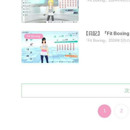
『Fit Boxing』202
【日記】『Fit Boxi
Fit Boxing
『Fit Boxing』202
次
1
2