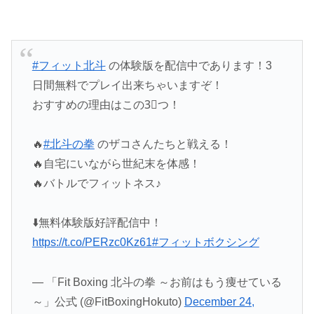
#フィット北斗
の体験版を配信中であります！3
日間無料でプレイ出来ちゃいますぞ！
おすすめの理由はこの3⃣つ！
🔥
#北斗の拳
のザコさんたちと戦える！
🔥自宅にいながら世紀末を体感！
🔥バトルでフィットネス♪
⬇️無料体験版好評配信中！
https://t.co/PERzc0Kz61
#フィットボクシング
— 「Fit Boxing 北斗の拳 ～お前はもう痩せている
～」公式 (@FitBoxingHokuto)
December 24,