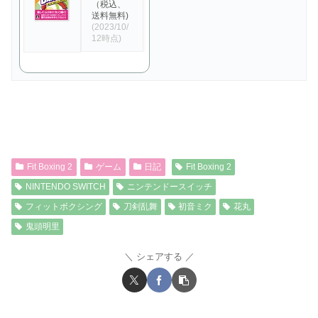
（税込、
送料無料)
(2023/10/
12時点)
Fit Boxing 2
ゲーム
日記
Fit Boxing 2
NINTENDO SWITCH
ニンテンドースイッチ
フィットボクシング
刀剣乱舞
初音ミク
花丸
鬼頭明里
シェアする