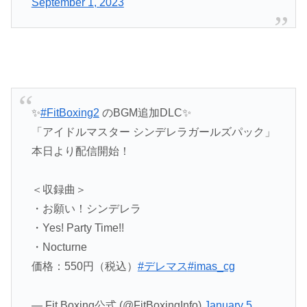
September 1, 2023
✨
#FitBoxing2
のBGM追加DLC✨
「アイドルマスター シンデレラガールズパック」
本日より配信開始！
＜収録曲＞
・お願い！シンデレラ
・Yes! Party Time!!
・Nocturne
価格：550円（税込）
#デレマス
#imas_cg
— Fit Boxing公式 (@FitBoxingInfo)
January 5,