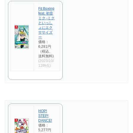
Fit Boxing
feat. 初音
ミク -ミク
といっし
ょにエク
ササイズ
ー
価格：
6,281円
（税込、
送料無料)
(2023/10/
12時点)
HOP!
STEP!
DANCE!
価格：
5,277円