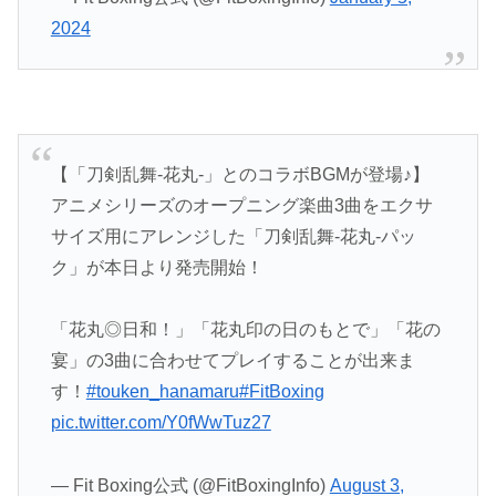
2024
【「刀剣乱舞-花丸-」とのコラボBGMが登場♪】
アニメシリーズのオープニング楽曲3曲をエクサ
サイズ用にアレンジした「刀剣乱舞-花丸-パッ
ク」が本日より発売開始！
「花丸◎日和！」「花丸印の日のもとで」「花の
宴」の3曲に合わせてプレイすることが出来ま
す！
#touken_hanamaru
#FitBoxing
pic.twitter.com/Y0fWwTuz27
— Fit Boxing公式 (@FitBoxingInfo)
August 3,