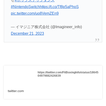
せ
#ホップステップダンス
#NintendoSwitch
https://t.co/Tf8p5aPhoS
pic.twitter.com/uo8VemZEn9
— イマジニア株式会社 (@Imagineer_info)
December 21, 2023
https://twitter.com/FitBoxingInfo/status/18645
04979882426839
twitter.com