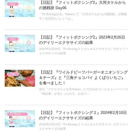
【日記】『フィットボクシング2』大河タケルから
日記
の挑戦状 Day06
『Fit Boxing公式』Twitterにて『大河タケルからの挑戦状』が開催
中！6日目のメニューは...
【日記】『フィットボクシング2』2023年2月26日
日記
のデイリーエクササイズの結果
2023年2月26日『Fit Boxing 2 リズム＆エクササイズ』のデイリー
エクササイズの結果
【日記】『ワイルドビーフバーガーオニオンリング
日記
＆チーズ』と『三角チョコパイ よくばりいちご』
を食べました！
先日『マクドナルド公式Twitter』にて行われていたキャンペーンで
『商品券』が当たったので、お店で...
【日記】『フィットボクシング２』2024年2月10日
Fit Boxing 2
のデイリーエクササイズの結果
2024年2月10日『Fit Boxing 2 リズム＆エクササイズ』のデイリー
エクササイズの結果