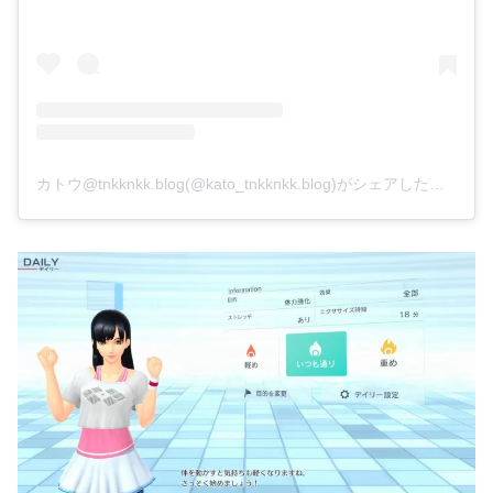
カトウ@tnkknkk.blog(@kato_tnkknkk.blog)がシェアした投稿