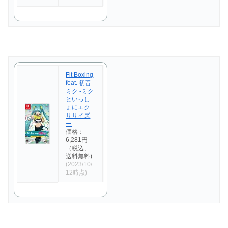
Fit Boxing
feat. 初音
ミク -ミク
といっし
ょにエク
ササイズ
ー
価格：
6,281円
（税込、
送料無料)
(2023/10/
12時点)