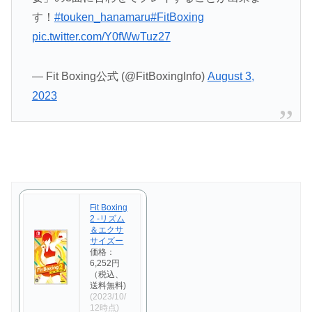
す！
#touken_hanamaru
#FitBoxing
pic.twitter.com/Y0fWwTuz27
— Fit Boxing公式 (@FitBoxingInfo)
August 3,
2023
Fit Boxing
2 -リズム
＆エクサ
サイズー
価格：
6,252円
（税込、
送料無料)
(2023/10/
12時点)