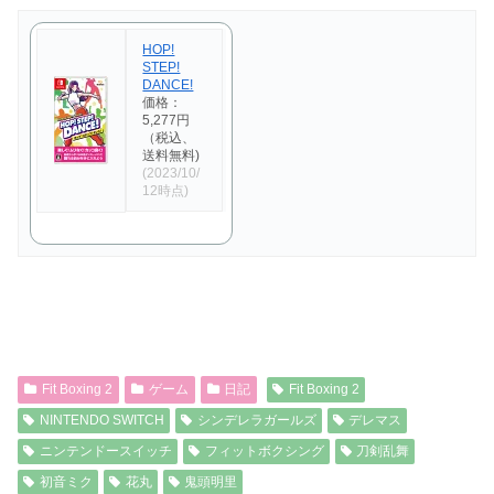
HOP!
STEP!
DANCE!
価格：
5,277円
（税込、
送料無料)
(2023/10/
12時点)
Fit Boxing 2
ゲーム
日記
Fit Boxing 2
NINTENDO SWITCH
シンデレラガールズ
デレマス
ニンテンドースイッチ
フィットボクシング
刀剣乱舞
初音ミク
花丸
鬼頭明里