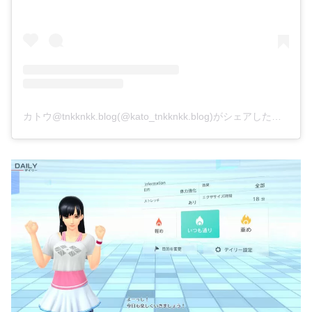
カトウ@tnkknkk.blog(@kato_tnkknkk.blog)がシェアした投稿