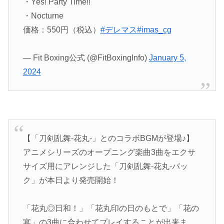
・Yes! Party Time!!
・Nocturne
価格：550円（税込）
#デレマス
#imas_cg
— Fit Boxing公式 (@FitBoxingInfo)
January 5,
2024
【「刀剣乱舞-花丸-」とのコラボBGMが登場♪】
アニメシリーズのオープニング楽曲3曲をエクサ
サイズ用にアレンジした「刀剣乱舞-花丸-パッ
ク」が本日より発売開始！
「花丸◎日和！」「花丸印の日のもとで」「花の
宴」の3曲に合わせてプレイすることが出来ま