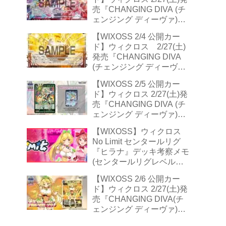
売『CHANGING DIVA (チ
ェンジング ディーヴァ)』
収録 2/3公開カード
【WIXOSS 2/4 公開カー
『ITTEN-TOPPA』＋4種
ド】ウィクロス 2/27(土)
発売『CHANGING DIVA
(チェンジング ディーヴ
ァ)』収録 2/4公開カード
【WIXOSS 2/5 公開カー
『ゼノ・クラスタ』＋2種
ド】ウィクロス 2/27(土)発
売『CHANGING DIVA (チ
ェンジング ディーヴァ)』
収録 2/5公開カード『羅植
【WIXOSS】ウィクロス
姫 ゴーシュ・アグネー
No Limit センタールリグ
ゼ』＋2種
『ヒラナ』デッキ考察メモ
(センタールリグレベル１
『アタック編』)
【WIXOSS 2/6 公開カー
ド】ウィクロス 2/27(土)発
売『CHANGING DIVA(チ
ェンジング ディーヴァ)』
収録 2/6公開カード『勇気