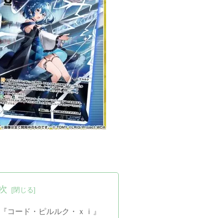
次
3『コード・ピルルク・ｘｉ』