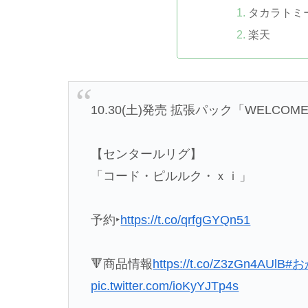
タカラトミ
楽天
10.30(土)発売 拡張パック「WELCOME 
【センタールリグ】
「コード・ピルルク・ｘｉ」
予約‣
https://t.co/qrfgGYQn51
🔻商品情報
https://t.co/Z3zGn4AUlB
#
pic.twitter.com/ioKyYJTp4s