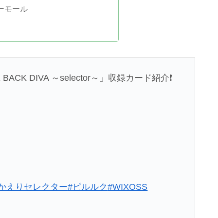
ーモール
BACK DIVA ～selector～」収録カード紹介❗️
おかえりセレクター
#ピルルク
#WIXOSS