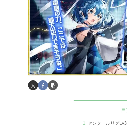
目
センタールリグLv