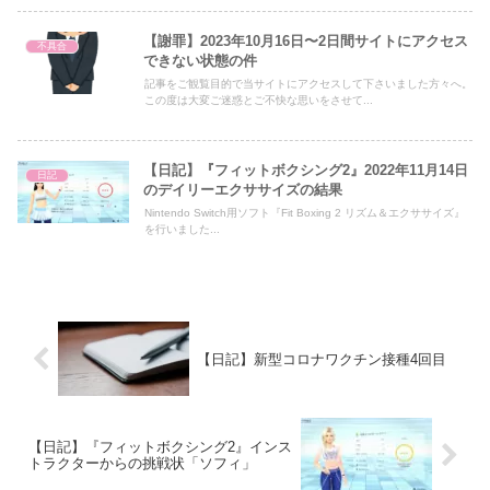
【謝罪】2023年10月16日〜2日間サイトにアクセス
不具合
できない状態の件
記事をご観覧目的で当サイトにアクセスして下さいました方々へ。
この度は大変ご迷惑とご不快な思いをさせて...
【日記】『フィットボクシング2』2022年11月14日
日記
のデイリーエクササイズの結果
Nintendo Switch用ソフト『Fit Boxing 2 リズム＆エクササイズ』
を行いました...
【日記】新型コロナワクチン接種4回目
【日記】『フィットボクシング2』インス
トラクターからの挑戦状「ソフィ」