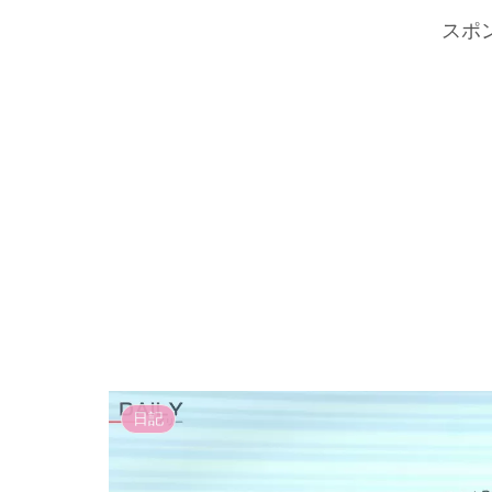
スポ
日記