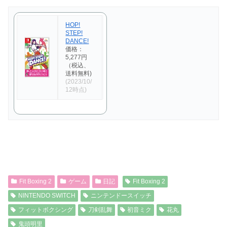
HOP!
STEP!
DANCE!
価格：
5,277円
（税込、
送料無料)
(2023/10/
12時点)
Fit Boxing 2
ゲーム
日記
Fit Boxing 2
NINTENDO SWITCH
ニンテンドースイッチ
フィットボクシング
刀剣乱舞
初音ミク
花丸
鬼頭明里