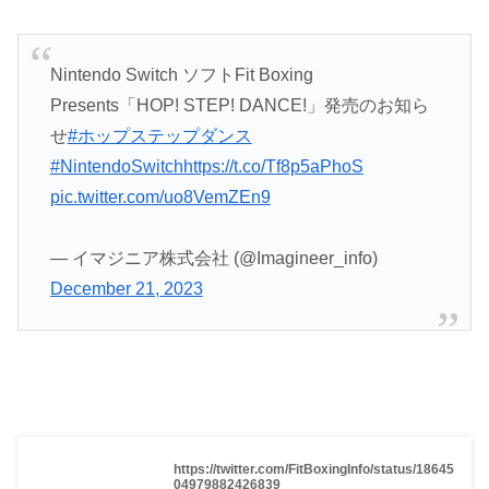
Nintendo Switch ソフトFit Boxing
Presents「HOP! STEP! DANCE!」発売のお知ら
せ
#ホップステップダンス
#NintendoSwitch
https://t.co/Tf8p5aPhoS
pic.twitter.com/uo8VemZEn9
— イマジニア株式会社 (@Imagineer_info)
December 21, 2023
https://twitter.com/FitBoxingInfo/status/18645
04979882426839