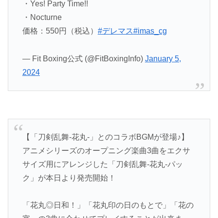
・Yes! Party Time!!
・Nocturne
価格：550円（税込）
#デレマス
#imas_cg
— Fit Boxing公式 (@FitBoxingInfo)
January 5,
2024
【「刀剣乱舞-花丸-」とのコラボBGMが登場♪】
アニメシリーズのオープニング楽曲3曲をエクサ
サイズ用にアレンジした「刀剣乱舞-花丸-パッ
ク」が本日より発売開始！
「花丸◎日和！」「花丸印の日のもとで」「花の