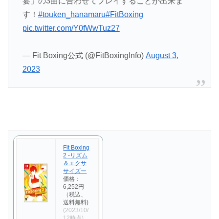
宴」の3曲に合わせてプレイすることが出来ま
す！
#touken_hanamaru
#FitBoxing
pic.twitter.com/Y0fWwTuz27
— Fit Boxing公式 (@FitBoxingInfo)
August 3,
2023
Fit Boxing
2 -リズム
＆エクサ
サイズー
価格：
6,252円
（税込、
送料無料)
(2023/10/
12時点)