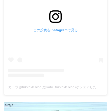
この投稿をInstagramで見る
カトウ@tnkknkk.blog(@kato_tnkknkk.blog)がシェアした投稿