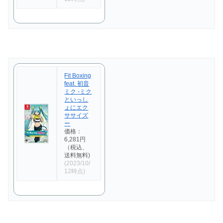
Fit Boxing
feat. 初音
ミク -ミク
といっし
ょにエク
ササイズ
ー
価格：
6,281円
（税込、
送料無料)
(2023/10/
12時点)