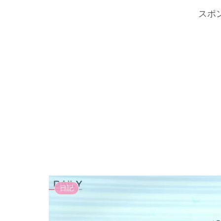
スポ
日記