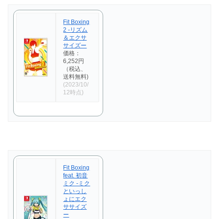
Fit Boxing
2 -リズム
＆エクサ
サイズー
価格：
6,252円
（税込、
送料無料)
(2023/10/
12時点)
Fit Boxing
feat. 初音
ミク -ミク
といっし
ょにエク
ササイズ
ー