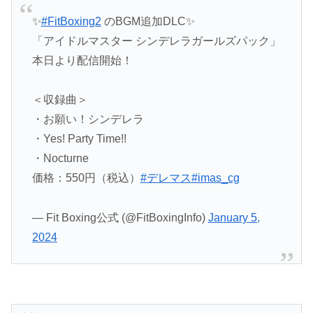
✨
#FitBoxing2
のBGM追加DLC✨
「アイドルマスター シンデレラガールズパック」
本日より配信開始！
＜収録曲＞
・お願い！シンデレラ
・Yes! Party Time!!
・Nocturne
価格：550円（税込）
#デレマス
#imas_cg
— Fit Boxing公式 (@FitBoxingInfo)
January 5,
2024