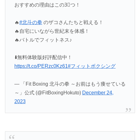
おすすめの理由はこの3⃣つ！
🔥
#北斗の拳
のザコさんたちと戦える！
🔥自宅にいながら世紀末を体感！
🔥バトルでフィットネス♪
⬇️無料体験版好評配信中！
https://t.co/PERzc0Kz61
#フィットボクシング
— 「Fit Boxing 北斗の拳 ～お前はもう痩せている
～」公式 (@FitBoxingHokuto)
December 24,
2023