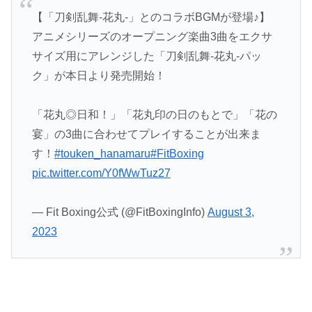
【「刀剣乱舞-花丸-」とのコラボBGMが登場♪】
アニメシリーズのオープニング楽曲3曲をエクサ
サイズ用にアレンジした「刀剣乱舞-花丸-パッ
ク」が本日より発売開始！
「花丸◎日和！」「花丸印の日のもとで」「花の
宴」の3曲に合わせてプレイすることが出来ま
す！
#touken_hanamaru
#FitBoxing
pic.twitter.com/Y0fWwTuz27
— Fit Boxing公式 (@FitBoxingInfo)
August 3,
2023