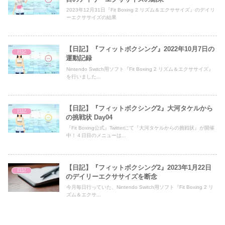
2023年12月31日『Fit Boxing 2 リズム＆エクササイズ』のデイリ
ーエクササイズの結果
【日記】『フィットボクシング』2022年10月7日の
日記
運動記録
Nintendo Switch用ソフト『Fit Boxing 2 リズム＆エクササイズ』
を行いました...
【日記】『フィットボクシング2』大河タケルから
日記
の挑戦状 Day04
『Fit Boxing公式』Twitterにて『大河タケルからの挑戦状』が開催
中！４日目のメニューは...
【日記】『フィットボクシング2』2023年1月22日
日記
のデイリーエクササイズを断念
今月毎日行っていた、Nintendo Switch用ソフト『Fit Boxing 2 リ
ズム＆エクサ...