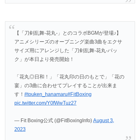
【「刀剣乱舞-花丸-」とのコラボBGMが登場♪】
アニメシリーズのオープニング楽曲3曲をエクサ
サイズ用にアレンジした「刀剣乱舞-花丸-パッ
ク」が本日より発売開始！
「花丸◎日和！」「花丸印の日のもとで」「花の
宴」の3曲に合わせてプレイすることが出来ま
す！
#touken_hanamaru
#FitBoxing
pic.twitter.com/Y0fWwTuz27
— Fit Boxing公式 (@FitBoxingInfo)
August 3,
2023