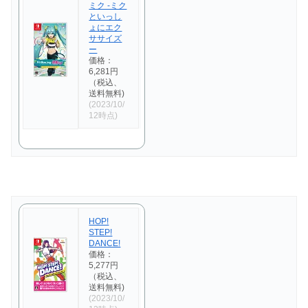
ミク -ミク
といっし
ょにエク
ササイズ
ー
価格：
6,281円
（税込、
送料無料)
(2023/10/
12時点)
HOP!
STEP!
DANCE!
価格：
5,277円
（税込、
送料無料)
(2023/10/