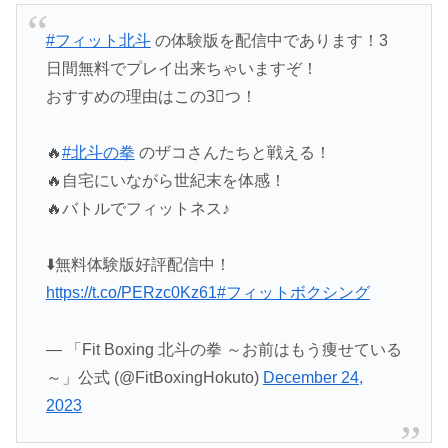
#フィット北斗
の体験版を配信中であります！3
日間無料でプレイ出来ちゃいますぞ！
おすすめの理由はこの3⃣つ！
🔥
#北斗の拳
のザコさんたちと戦える！
🔥自宅にいながら世紀末を体感！
🔥バトルでフィットネス♪
⬇️無料体験版好評配信中！
https://t.co/PERzc0Kz61
#フィットボクシング
— 「Fit Boxing 北斗の拳 ～お前はもう痩せている
～」公式 (@FitBoxingHokuto)
December 24,
2023