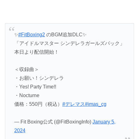
✨
#FitBoxing2
のBGM追加DLC✨
「アイドルマスター シンデレラガールズパック」
本日より配信開始！
＜収録曲＞
・お願い！シンデレラ
・Yes! Party Time!!
・Nocturne
価格：550円（税込）
#デレマス
#imas_cg
— Fit Boxing公式 (@FitBoxingInfo)
January 5,
2024