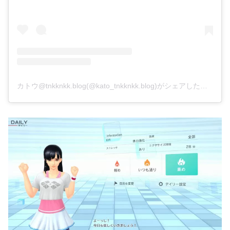
カトウ@tnkknkk.blog(@kato_tnkknkk.blog)がシェアした投稿