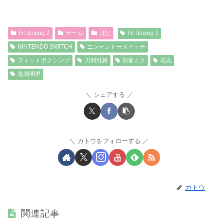
Fit Boxing 2
ゲーム
日記
Fit Boxing 2
NINTENDO SWITCH
ニンテンドースイッチ
フィットボクシング
刀剣乱舞
初音ミク
花丸
鬼頭明里
シェアする
カトウをフォローする
カトウ
関連記事