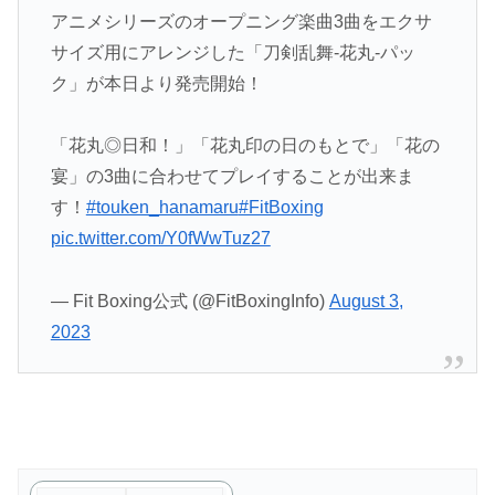
アニメシリーズのオープニング楽曲3曲をエクサ
サイズ用にアレンジした「刀剣乱舞-花丸-パッ
ク」が本日より発売開始！
「花丸◎日和！」「花丸印の日のもとで」「花の
宴」の3曲に合わせてプレイすることが出来ま
す！
#touken_hanamaru
#FitBoxing
pic.twitter.com/Y0fWwTuz27
— Fit Boxing公式 (@FitBoxingInfo)
August 3,
2023