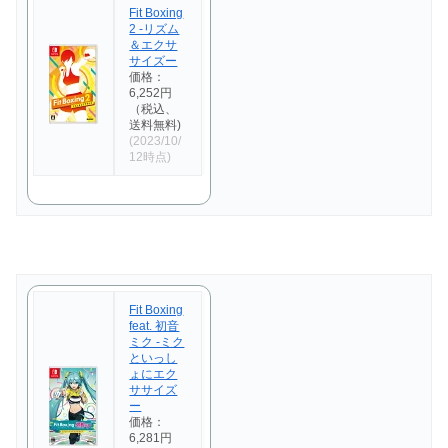
Fit Boxing
2 -リズム
＆エクサ
サイズー
価格：
6,252円
（税込、
送料無料)
(2023/10/
12時点)
Fit Boxing
feat. 初音
ミク -ミク
といっし
ょにエク
ササイズ
ー
価格：
6,281円