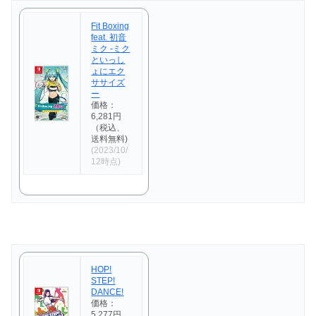
Fit Boxing
feat. 初音
ミク -ミク
といっし
ょにエク
ササイズ
ー
価格：
6,281円
（税込、
送料無料)
(2023/10/
12時点)
HOP!
STEP!
DANCE!
価格：
5,277円