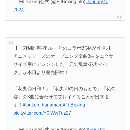
— Fit Boxing公式 (@FitBoxingInfo)
January 5,
2024
【「刀剣乱舞-花丸-」とのコラボBGMが登場♪】
アニメシリーズのオープニング楽曲3曲をエクサ
サイズ用にアレンジした「刀剣乱舞-花丸-パッ
ク」が本日より発売開始！
「花丸◎日和！」「花丸印の日のもとで」「花の
宴」の3曲に合わせてプレイすることが出来ま
す！
#touken_hanamaru
#FitBoxing
pic.twitter.com/Y0fWwTuz27
— Fit Boxing公式 (@FitBoxingInfo)
August 3,