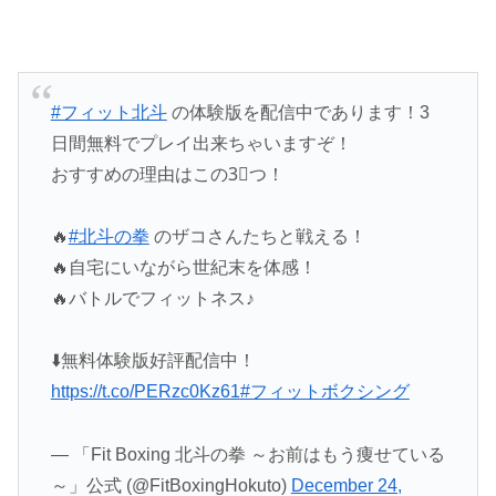
#フィット北斗
の体験版を配信中であります！3
日間無料でプレイ出来ちゃいますぞ！
おすすめの理由はこの3⃣つ！
🔥
#北斗の拳
のザコさんたちと戦える！
🔥自宅にいながら世紀末を体感！
🔥バトルでフィットネス♪
⬇️無料体験版好評配信中！
https://t.co/PERzc0Kz61
#フィットボクシング
— 「Fit Boxing 北斗の拳 ～お前はもう痩せている
～」公式 (@FitBoxingHokuto)
December 24,