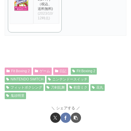
（税込、
送料無料)
(2023/10/
12時点)
Fit Boxing 2
ゲーム
日記
Fit Boxing 2
NINTENDO SWITCH
ニンテンドースイッチ
フィットボクシング
刀剣乱舞
初音ミク
花丸
鬼頭明里
シェアする