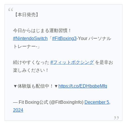
【本日発売】
今日からはじまる運動習慣！
#NintendoSwitch
「
#FitBoxing3
-Your パーソナル
トレーナー‐」
続けやすくなった
#フィットボクシング
を是非お
楽しみください！
▼体験版も配信中！▼
https://t.co/EDHbqbeMfq
— Fit Boxing公式 (@FitBoxingInfo)
December 5,
2024