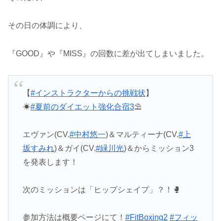
その日の体調により、
『GOOD』や『MISS』の回数に差が出てしまいました。
【
#インストラクターからの挑戦状
】
☀
#夏前のダイエット強化合宿3
⛱
エヴァン(CV.
#中村悠一
)＆マルティーナ(CV.
#上
坂すみれ
)＆ガイ(CV.
#緑川光
)＆からミッション3
を発表します！
次のミッションは「ヒップシェイプ」？！🥊
参加方法は概要ページにて！
#FitBoxing2
#フィッ