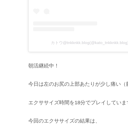
カトウ@tnkknkk.blog(@kato_tnkknkk
朝活継続中！
今日は左のお尻の上部あたりが少し痛い（
エクササイズ時間を18分でプレイしていま
今回のエクササイズの結果は、