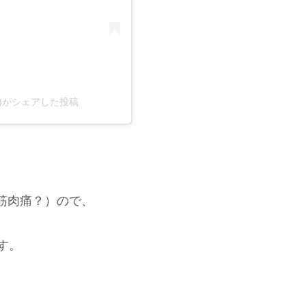
.blog)がシェアした投稿
筋肉痛？）ので、
す。