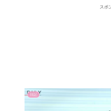
スポ
日記