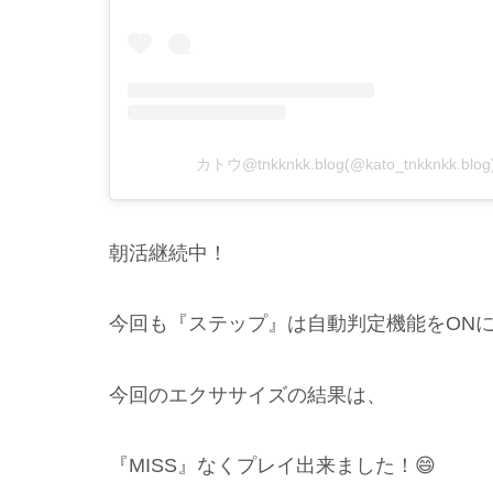
カトウ@tnkknkk.blog(@kato_tnkknkk
朝活継続中！
今回も『ステップ』は自動判定機能をON
今回のエクササイズの結果は、
『MISS』なくプレイ出来ました！😄