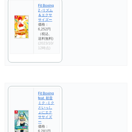
Fit Boxing
2 -リズム
＆エクサ
サイズー
価格：
6,252円
（税込、
送料無料)
(2023/10/
12時点)
Fit Boxing
feat. 初音
ミク -ミク
といっし
ょにエク
ササイズ
ー
価格：
6,281円