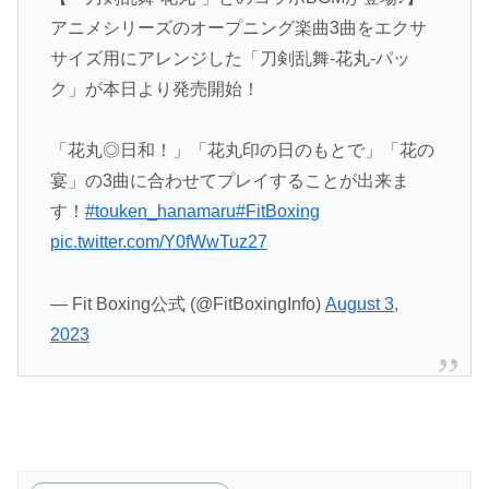
アニメシリーズのオープニング楽曲3曲をエクサ
サイズ用にアレンジした「刀剣乱舞-花丸-パッ
ク」が本日より発売開始！
「花丸◎日和！」「花丸印の日のもとで」「花の
宴」の3曲に合わせてプレイすることが出来ま
す！
#touken_hanamaru
#FitBoxing
pic.twitter.com/Y0fWwTuz27
— Fit Boxing公式 (@FitBoxingInfo)
August 3,
2023