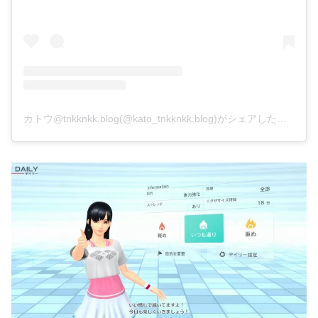
カトウ@tnkknkk.blog(@kato_tnkknkk.blog)がシェアした投稿