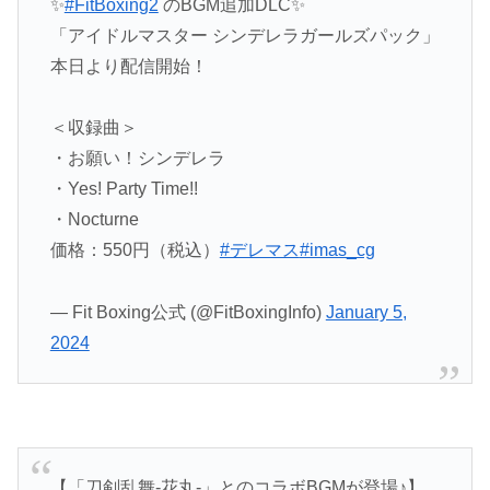
✨
#FitBoxing2
のBGM追加DLC✨
「アイドルマスター シンデレラガールズパック」
本日より配信開始！
＜収録曲＞
・お願い！シンデレラ
・Yes! Party Time!!
・Nocturne
価格：550円（税込）
#デレマス
#imas_cg
— Fit Boxing公式 (@FitBoxingInfo)
January 5,
2024
【「刀剣乱舞-花丸-」とのコラボBGMが登場♪】