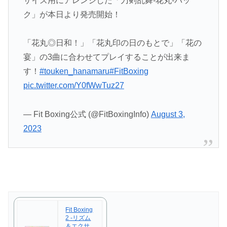
サイズ用にアレンジした「刀剣乱舞-花丸-パッ
ク」が本日より発売開始！
「花丸◎日和！」「花丸印の日のもとで」「花の
宴」の3曲に合わせてプレイすることが出来ま
す！
#touken_hanamaru
#FitBoxing
pic.twitter.com/Y0fWwTuz27
— Fit Boxing公式 (@FitBoxingInfo)
August 3,
2023
Fit Boxing
2 -リズム
＆エクサ