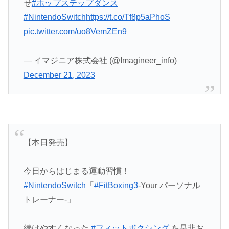
せ
#ホップステップダンス
#NintendoSwitch
https://t.co/Tf8p5aPhoS
pic.twitter.com/uo8VemZEn9
— イマジニア株式会社 (@Imagineer_info)
December 21, 2023
【本日発売】
今日からはじまる運動習慣！
#NintendoSwitch
「
#FitBoxing3
-Your パーソナル
トレーナー‐」
続けやすくなった
#フィットボクシング
を是非お