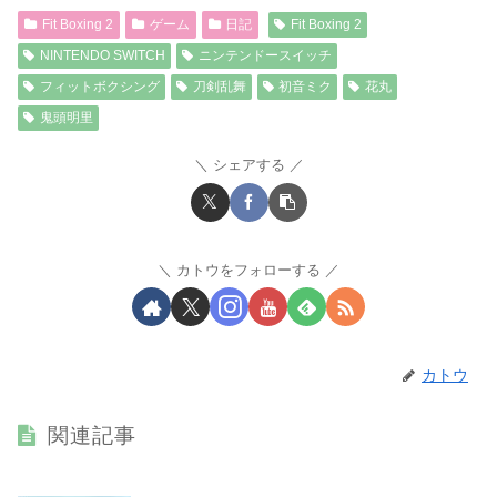
Fit Boxing 2
ゲーム
日記
Fit Boxing 2
NINTENDO SWITCH
ニンテンドースイッチ
フィットボクシング
刀剣乱舞
初音ミク
花丸
鬼頭明里
シェアする
カトウをフォローする
カトウ
関連記事