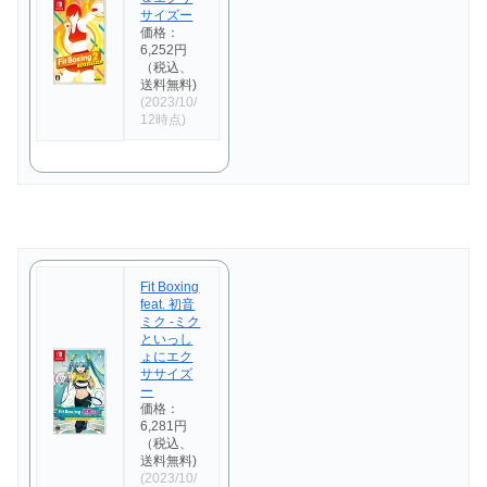
サイズー
価格：
6,252円
（税込、
送料無料)
(2023/10/
12時点)
Fit Boxing
feat. 初音
ミク -ミク
といっし
ょにエク
ササイズ
ー
価格：
6,281円
（税込、
送料無料)
(2023/10/