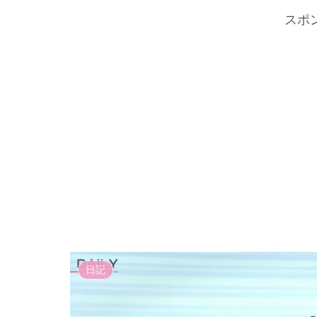
スポ
日記