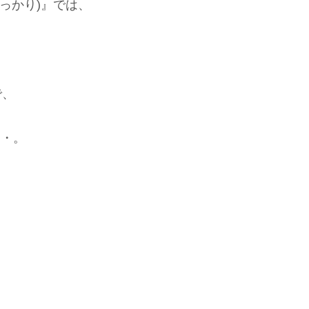
っかり)』では、
で、
・・。