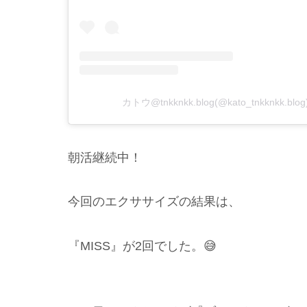
カトウ@tnkknkk.blog(@kato_tnkknkk
朝活継続中！
今回のエクササイズの結果は、
『MISS』が2回でした。😅