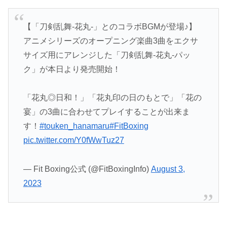
【「刀剣乱舞-花丸-」とのコラボBGMが登場♪】
アニメシリーズのオープニング楽曲3曲をエクサ
サイズ用にアレンジした「刀剣乱舞-花丸-パッ
ク」が本日より発売開始！
「花丸◎日和！」「花丸印の日のもとで」「花の
宴」の3曲に合わせてプレイすることが出来ま
す！
#touken_hanamaru
#FitBoxing
pic.twitter.com/Y0fWwTuz27
— Fit Boxing公式 (@FitBoxingInfo)
August 3,
2023