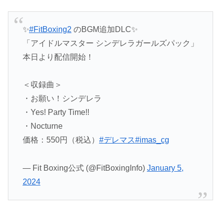
✨
#FitBoxing2
のBGM追加DLC✨
「アイドルマスター シンデレラガールズパック」
本日より配信開始！
＜収録曲＞
・お願い！シンデレラ
・Yes! Party Time!!
・Nocturne
価格：550円（税込）
#デレマス
#imas_cg
— Fit Boxing公式 (@FitBoxingInfo)
January 5,
2024