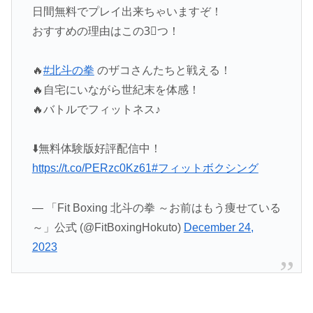
日間無料でプレイ出来ちゃいますぞ！
おすすめの理由はこの3⃣つ！
🔥
#北斗の拳
のザコさんたちと戦える！
🔥自宅にいながら世紀末を体感！
🔥バトルでフィットネス♪
⬇️無料体験版好評配信中！
https://t.co/PERzc0Kz61
#フィットボクシング
— 「Fit Boxing 北斗の拳 ～お前はもう痩せている
～」公式 (@FitBoxingHokuto)
December 24,
2023