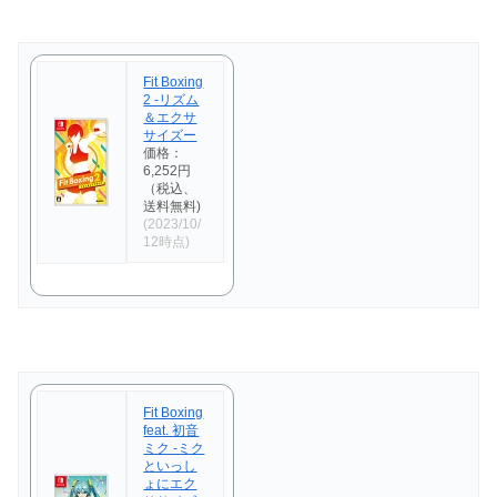
Fit Boxing
2 -リズム
＆エクサ
サイズー
価格：
6,252円
（税込、
送料無料)
(2023/10/
12時点)
Fit Boxing
feat. 初音
ミク -ミク
といっし
ょにエク