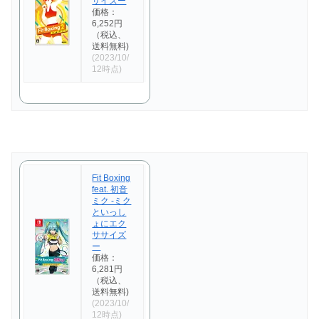
サイズー
価格：
6,252円
（税込、
送料無料)
(2023/10/
12時点)
Fit Boxing
feat. 初音
ミク -ミク
といっし
ょにエク
ササイズ
ー
価格：
6,281円
（税込、
送料無料)
(2023/10/
12時点)