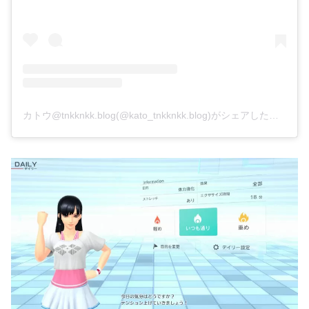
カトウ@tnkknkk.blog(@kato_tnkknkk.blog)がシェアした投稿