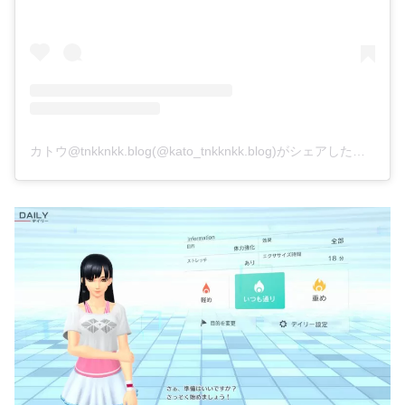
カトウ@tnkknkk.blog(@kato_tnkknkk.blog)がシェアした投稿