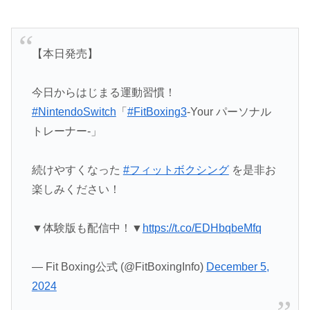
【本日発売】
今日からはじまる運動習慣！
#NintendoSwitch
「
#FitBoxing3
-Your パーソナル
トレーナー‐」
続けやすくなった
#フィットボクシング
を是非お
楽しみください！
▼体験版も配信中！▼
https://t.co/EDHbqbeMfq
— Fit Boxing公式 (@FitBoxingInfo)
December 5,
2024