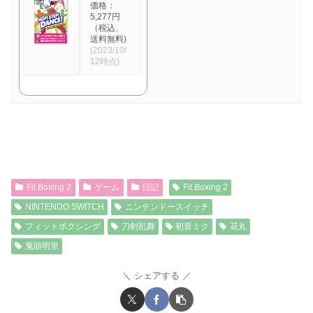
価格：
5,277円
（税込、
送料無料)
(2023/10/
12時点)
Fit Boxing 2
ゲーム
日記
Fit Boxing 2
NINTENDO SWITCH
ニンテンドースイッチ
フィットボクシング
刀剣乱舞
初音ミク
花丸
鬼頭明里
シェアする