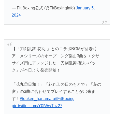
— Fit Boxing公式 (@FitBoxingInfo)
January 5,
2024
【「刀剣乱舞-花丸-」とのコラボBGMが登場♪】
アニメシリーズのオープニング楽曲3曲をエクサ
サイズ用にアレンジした「刀剣乱舞-花丸-パッ
ク」が本日より発売開始！
「花丸◎日和！」「花丸印の日のもとで」「花の
宴」の3曲に合わせてプレイすることが出来ま
す！
#touken_hanamaru
#FitBoxing
pic.twitter.com/Y0fWwTuz27