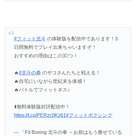
#フィット北斗
の体験版を配信中であります！3
日間無料でプレイ出来ちゃいますぞ！
おすすめの理由はこの3⃣つ！
🔥
#北斗の拳
のザコさんたちと戦える！
🔥自宅にいながら世紀末を体感！
🔥バトルでフィットネス♪
⬇️無料体験版好評配信中！
https://t.co/PERzc0Kz61
#フィットボクシング
— 「Fit Boxing 北斗の拳 ～お前はもう痩せている