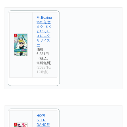
Fit Boxing
feat. 初音
ミク -ミク
といっし
ょにエク
ササイズ
ー
価格：
6,281円
（税込、
送料無料)
(2023/10/
12時点)
HOP!
STEP!
DANCE!