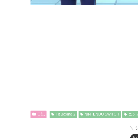
日記
Fit Boxing 2
NINTENDO SWITCH
ニン