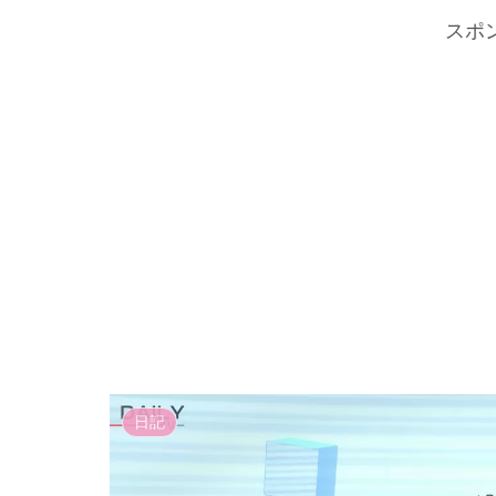
スポ
日記