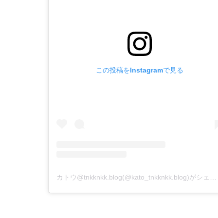
この投稿をInstagramで見る
カトウ@tnkknkk.blog(@kato_tnkknkk.blog)がシェアした投稿