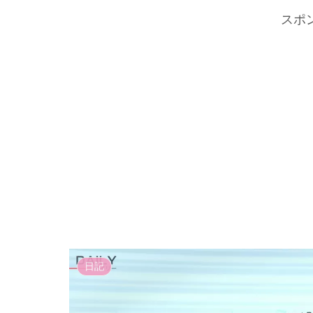
スポ
日記