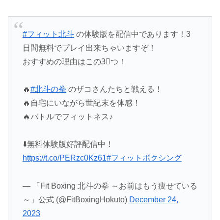
#フィット北斗
の体験版を配信中であります！3
日間無料でプレイ出来ちゃいますぞ！
おすすめの理由はこの3⃣つ！
🔥
#北斗の拳
のザコさんたちと戦える！
🔥自宅にいながら世紀末を体感！
🔥バトルでフィットネス♪
⬇️無料体験版好評配信中！
https://t.co/PERzc0Kz61
#フィットボクシング
— 「Fit Boxing 北斗の拳 ～お前はもう痩せている
～」公式 (@FitBoxingHokuto)
December 24,
2023