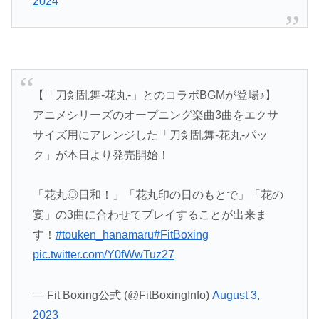
2024
【「刀剣乱舞-花丸-」とのコラボBGMが登場♪】
アニメシリーズのオープニング楽曲3曲をエクサ
サイズ用にアレンジした「刀剣乱舞-花丸-パッ
ク」が本日より発売開始！
「花丸◎日和！」「花丸印の日のもとで」「花の
宴」の3曲に合わせてプレイすることが出来ま
す！
#touken_hanamaru
#FitBoxing
pic.twitter.com/Y0fWwTuz27
— Fit Boxing公式 (@FitBoxingInfo)
August 3,
2023