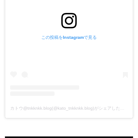
この投稿をInstagramで見る
カトウ@tnkknkk.blog(@kato_tnkknkk.blog)がシェアした投稿