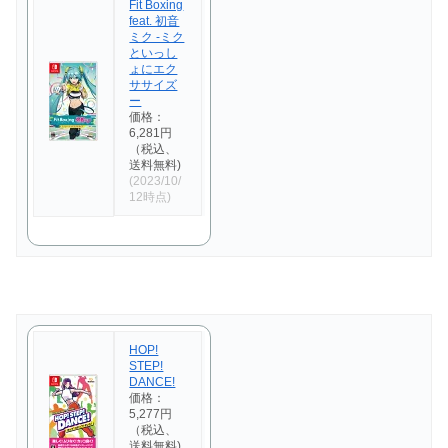
Fit Boxing
feat. 初音
ミク -ミク
といっし
ょにエク
ササイズ
ー
価格：
6,281円
（税込、
送料無料)
(2023/10/
12時点)
HOP!
STEP!
DANCE!
価格：
5,277円
（税込、
送料無料)