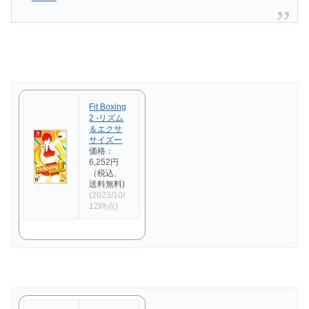
Fit Boxing
2 -リズム
＆エクサ
サイズー
価格：
6,252円
（税込、
送料無料)
(2023/10/
12時点)