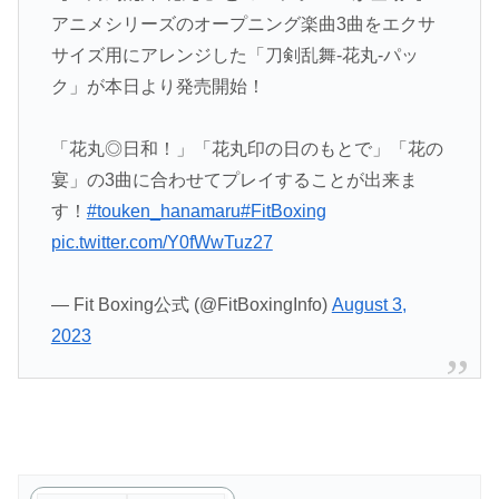
アニメシリーズのオープニング楽曲3曲をエクサ
サイズ用にアレンジした「刀剣乱舞-花丸-パッ
ク」が本日より発売開始！
「花丸◎日和！」「花丸印の日のもとで」「花の
宴」の3曲に合わせてプレイすることが出来ま
す！
#touken_hanamaru
#FitBoxing
pic.twitter.com/Y0fWwTuz27
— Fit Boxing公式 (@FitBoxingInfo)
August 3,
2023