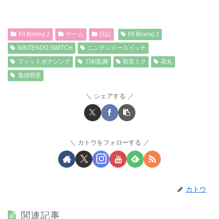
Fit Boxing 2
ゲーム
日記
Fit Boxing 2
NINTENDO SWITCH
ニンテンドースイッチ
フィットボクシング
刀剣乱舞
初音ミク
花丸
鬼頭明里
シェアする
カトウをフォローする
カトウ
関連記事