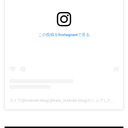
この投稿をInstagramで見る
カトウ@tnkknkk.blog(@kato_tnkknkk.blog)がシェアした投稿