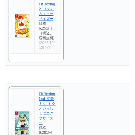
Fit Boxing
2 -リズム
＆エクサ
サイズー
価格：
6,252円
（税込、
送料無料)
(2023/10/
12時点)
Fit Boxing
feat. 初音
ミク -ミク
といっし
ょにエク
ササイズ
ー
価格：
6,281円