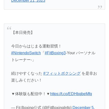
December 21, 2023
【本日発売】
今日からはじまる運動習慣！
#NintendoSwitch
「
#FitBoxing3
-Your パーソナル
トレーナー‐」
続けやすくなった
#フィットボクシング
を是非お
楽しみください！
▼体験版も配信中！▼
https://t.co/EDHbqbeMfq
— Fit Boxing公式 (@FitBoxingInfo)
December 5,