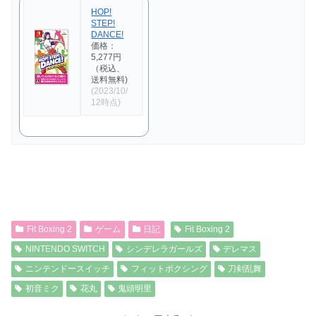
HOP!
STEP!
DANCE!
価格：
5,277円
（税込、
送料無料)
(2023/10/
12時点)
Fit Boxing 2
ゲーム
日記
Fit Boxing 2
NINTENDO SWITCH
シンデレラガールズ
デレマス
ニンテンドースイッチ
フィットボクシング
刀剣乱舞
初音ミク
花丸
鬼頭明里