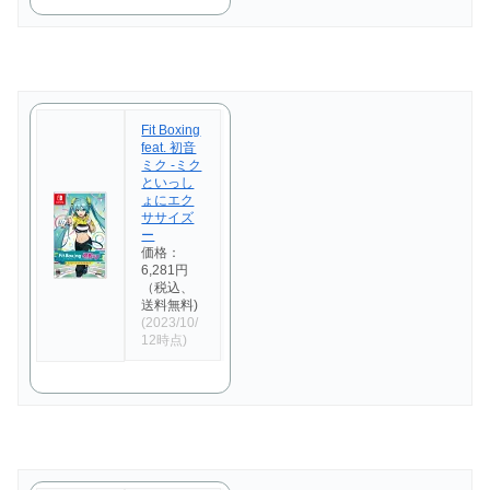
Fit Boxing
feat. 初音
ミク -ミク
といっし
ょにエク
ササイズ
ー
価格：
6,281円
（税込、
送料無料)
(2023/10/
12時点)