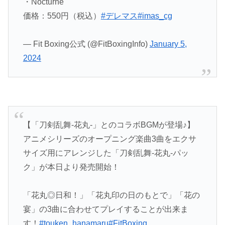
・Nocturne
価格：550円（税込）
#デレマス
#imas_cg
— Fit Boxing公式 (@FitBoxingInfo)
January 5,
2024
【「刀剣乱舞-花丸-」とのコラボBGMが登場♪】
アニメシリーズのオープニング楽曲3曲をエクサ
サイズ用にアレンジした「刀剣乱舞-花丸-パッ
ク」が本日より発売開始！
「花丸◎日和！」「花丸印の日のもとで」「花の
宴」の3曲に合わせてプレイすることが出来ま
す！
#touken_hanamaru
#FitBoxing