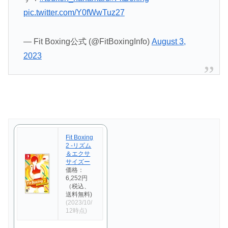
pic.twitter.com/Y0fWwTuz27
— Fit Boxing公式 (@FitBoxingInfo)
August 3,
2023
Fit Boxing
2 -リズム
＆エクサ
サイズー
価格：
6,252円
（税込、
送料無料)
(2023/10/
12時点)