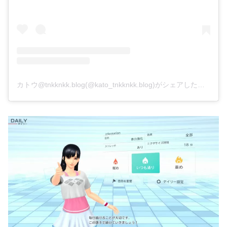
カトウ@tnkknkk.blog(@kato_tnkknkk.blog)がシェアした投稿