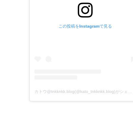
この投稿をInstagramで見る
カトウ@tnkknkk.blog(@kato_tnkknkk.blog)がシェアした投稿