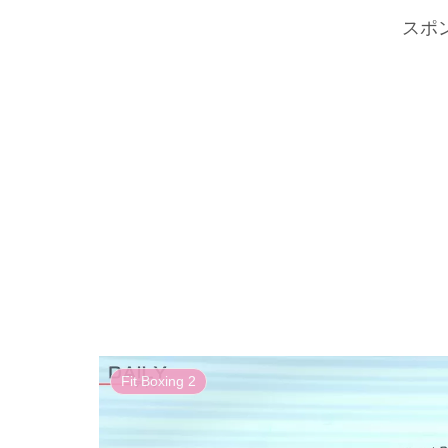
スポ
Fit Boxing 2