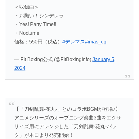
＜収録曲＞
・お願い！シンデレラ
・Yes! Party Time!!
・Nocturne
価格：550円（税込）
#デレマス
#imas_cg
— Fit Boxing公式 (@FitBoxingInfo)
January 5,
2024
【「刀剣乱舞-花丸-」とのコラボBGMが登場♪】
アニメシリーズのオープニング楽曲3曲をエクサ
サイズ用にアレンジした「刀剣乱舞-花丸-パッ
ク」が本日より発売開始！