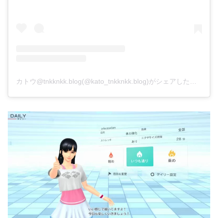
カトウ@tnkknkk.blog(@kato_tnkknkk.blog)がシェアした投稿