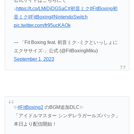
公式サイトはこちらにて
↓
https://t.co/LMiDjDGSaC
#初音ミク
#FitBoxing初
音ミク
#FitBoxing
#NintendoSwitch
pic.twitter.com/fr95ucKAOk
— 「Fit Boxing feat. 初音ミク -ミクといっしょに
エクササイズ-」公式 (@FitBoxingMiku)
September 1, 2023
✨
#FitBoxing2
のBGM追加DLC✨
「アイドルマスター シンデレラガールズパック」
本日より配信開始！