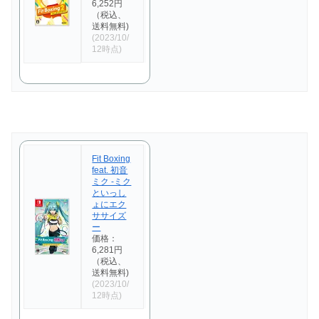
6,252円
（税込、
送料無料)
(2023/10/
12時点)
Fit Boxing
feat. 初音
ミク -ミク
といっし
ょにエク
ササイズ
ー
価格：
6,281円
（税込、
送料無料)
(2023/10/
12時点)