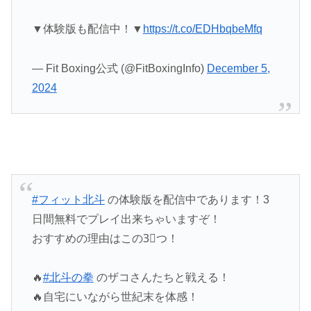
▼体験版も配信中！▼
https://t.co/EDHbqbeMfq
— Fit Boxing公式 (@FitBoxingInfo)
December 5,
2024
#フィット北斗
の体験版を配信中であります！3
日間無料でプレイ出来ちゃいますぞ！
おすすめの理由はこの3⃣つ！
🔥
#北斗の拳
のザコさんたちと戦える！
🔥自宅にいながら世紀末を体感！