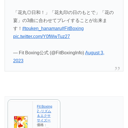
「花丸◎日和！」「花丸印の日のもとで」「花の
宴」の3曲に合わせてプレイすることが出来ま
す！
#touken_hanamaru
#FitBoxing
pic.twitter.com/Y0fWwTuz27
— Fit Boxing公式 (@FitBoxingInfo)
August 3,
2023
Fit Boxing
2 -リズム
＆エクサ
サイズー
価格：