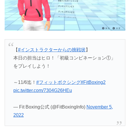
【
#インストラクターからの挑戦状
】
本日の担当はヒロ！「初級コンビネーション①」
をプレイしよう！
～11/6迄！
#フィットボクシング
#FitBoxing2
pic.twitter.com/7304G26HEu
— Fit Boxing公式 (@FitBoxingInfo)
November 5,
2022