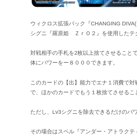
ウィクロス拡張パック『CHANGING DI
シグニ『羅原姫 ＺｒＯ２』を使用したテ
対戦相手の手札を2枚以上捨てさせること
体にパワーをー８０００できます。
このカードの【出】能力でエナ１消費で対
で、ほかのカードでもう１枚捨てさせるこ
ただし、Lv3シグニを除去できるだけのパ
その場合はスペル『アンダー・アトラクテ