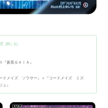
次
ス『蒼黒ＧＡＩＡ』
ードメイズ ソラサー』＋『コードメイズ ミズ
ジュ』