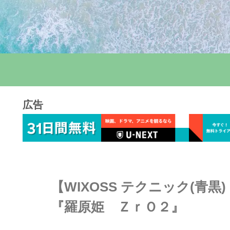
広告
【WIXOSS テクニック(青
『羅原姫 ＺｒＯ２』