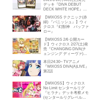
デッキ『DIVA DEBUT
DECK WHITE HOPE』収
録カード スペル『ゲット・
【WIXOSS テクニック(赤
ビッグバイブル』
緑) 『バニッシュ』】ウィ
クロス『幻獣神 バッファ
ロー』
【WIXOSS 2/6 公開カー
ド】ウィクロス 2/27(土)発
売『CHANGING DIVA(チ
ェンジング ディーヴァ)』
収録 2/6公開カード『勇気
本日24:30~ TVアニメ
へ前進 アキノ』＋8種
『WIXOSS DIVA(A)LIVE』
第2話
【WIXOSS】ウィクロス
No Limit センタールリグ
『ヒラナ』デッキ考察メモ
(センタールリグレベル３
『アタック編』)