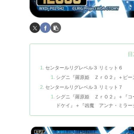
目
センタールリグレベル３ リミット６
シグニ『羅原姫 ＺｒＯ２』＋ピー
センタールリグレベル３ リミット７
シグニ『羅原姫 ＺｒＯ２』＋『コ
ドケイ』＋『凶魔 アンナ・ミラー