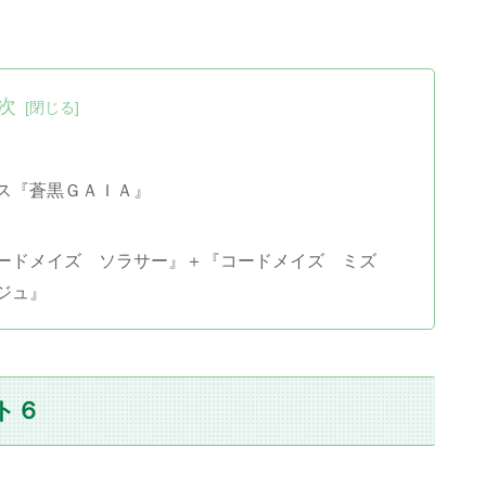
次
ス『蒼黒ＧＡＩＡ』
ードメイズ ソラサー』＋『コードメイズ ミズ
ジュ』
ト６