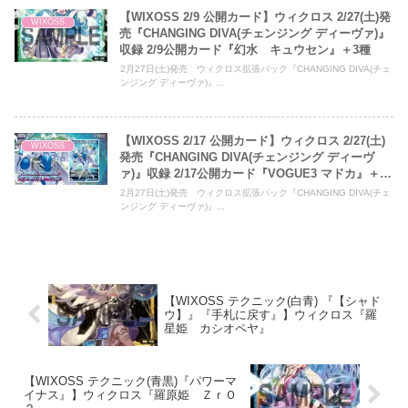
【WIXOSS 2/9 公開カード】ウィクロス 2/27(土)発
WIXOSS
売『CHANGING DIVA(チェンジング ディーヴァ)』
収録 2/9公開カード『幻水 キュウセン』＋3種
2月27日(土)発売 ウィクロス拡張パック『CHANGING DIVA(チェ
ンジング ディーヴァ)』...
【WIXOSS 2/17 公開カード】ウィクロス 2/27(土)
WIXOSS
発売『CHANGING DIVA(チェンジング ディーヴ
ァ)』収録 2/17公開カード『VOGUE3 マドカ』＋5
種
2月27日(土)発売 ウィクロス拡張パック『CHANGING DIVA(チェ
ンジング ディーヴァ)』...
【WIXOSS テクニック(白青) 『【シャド
ウ】』『手札に戻す』】ウィクロス『羅
星姫 カシオペヤ』
【WIXOSS テクニック(青黒)『パワーマ
イナス』】ウィクロス『羅原姫 ＺｒＯ