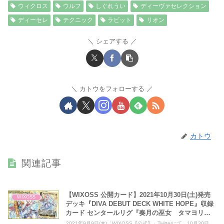
ウィクロス
ウルフ
しぐれうい
ディーヴァセレクション
ディーセレ
テクニック
ラビット
リオン
シェアする
カトウをフォローする
カトウ
関連記事
【WIXOSS 公開カード】2021年10月30日(土)発売
WIXOSS
デッキ『DIVA DEBUT DECK WHITE HOPE』収録
カード センタールリグ『奏月の巫女 タマヨリヒ
メ』
2021年9月9日(木)「WIXOSS【公式】」Twitterにて、10月30日