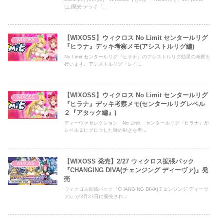
(土)発売 デッキ『...
【WIXOSS】ウィクロス No Limit センタールリグ
WIXOSS
『ヒラナ』デッキ考察メモ(アシストルリグ編)
No Limit センタールリグ『ヒラナ』のアシストルリグ効果の考察を
行います。アシストルリグ『レイ...
【WIXOSS】ウィクロス No Limit センタールリグ
WIXOSS
『ヒラナ』デッキ考察メモ(センタールリグレベル
２『アタック編』)
ディーヴァセレクション No Limit センタールリグ『ヒラナ』が
レベル２にグロウした時の動きを考...
【WIXOSS 発売】2/27 ウィクロス拡張パック
WIXOSS
『CHANGING DIVA(チェンジング ディーヴァ)』発
売
ウィクロス拡張パック『CHANGING DIVA(チェンジング ディーヴ
ァ)』が2月27日に発売され...