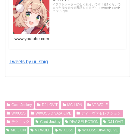
イラストレーターのしぐれういです！週1くらいで
まったりゆるゆる配信をするぞ～！twitter▶︎pixiv▶︎
🌂ういに関...
www.youtube.com
Tweets by ui_shig
Card Jockey
DJ.LOVIT
MC.LION
VJ.WOLF
WIXOSS
WIXOSS DIVA(A)LIVE
ディーヴァセレクション
テクニック
Card Jockey
DIVA SELECTION
DJ.LOVIT
MC.LION
VJ.WOLF
WIXOSS
WIXOSS DIVA(A)LIVE