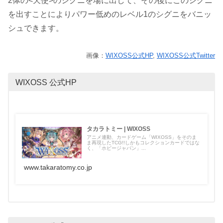
2体の<天使>のシグニを場に出して、その後にこのシグニ
を出すことによりパワー低めのレベル1のシグニをバニッ
シュできます。
画像：
WIXOSS公式HP
,
WIXOSS公式Twitter
WIXOSS 公式HP
タカラトミー | WIXOSS
アニメ連動、カードゲーム「WIXOSS」をそのま
ま再現したTCG!!しかもコレクションカードではな
く、「ホビージャパン」...
www.takaratomy.co.jp