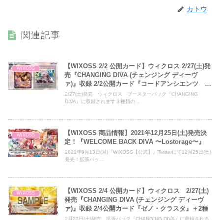
カトウ
関連記事
【WIXOSS 2/2 公開カード】ウィクロス 2/27(土)発
WIXOSS
売『CHANGING DIVA (チェンジング ディーヴ
ァ)』収録 2/2公開カード『コードアンシエンツ フ
ァラリス』＋2種
2/27(土)発売 ウィクロス ブースターパック『CHANGING
DIVA』に収録されます３種類の...
【WIXOSS 商品情報】2021年12月25日(土)発売決
WIXOSS
定！『WELCOME BACK DIVA 〜Lostorage〜』
2021年9月13日(月)『WIXOSS【公式】』Twitterにて12月25日(土)
発売！拡張パッ...
【WIXOSS 2/4 公開カード】ウィクロス 2/27(土)
WIXOSS
発売『CHANGING DIVA (チェンジング ディーヴ
ァ)』収録 2/4公開カード『ゼノ・クラスタ』＋2種
2月27日(土)発売 拡張パック『CHANGING DIVA』に収録される