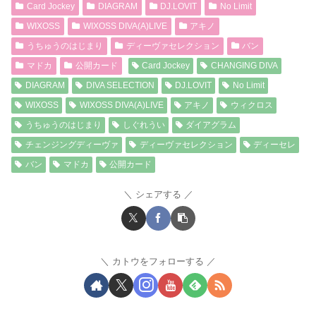
Card Jockey
DIAGRAM
DJ.LOVIT
No Limit
WIXOSS
WIXOSS DIVA(A)LIVE
アキノ
うちゅうのはじまり
ディーヴァセレクション
バン
マドカ
公開カード
Card Jockey
CHANGING DIVA
DIAGRAM
DIVA SELECTION
DJ.LOVIT
No Limit
WIXOSS
WIXOSS DIVA(A)LIVE
アキノ
ウィクロス
うちゅうのはじまり
しぐれうい
ダイアグラム
チェンジングディーヴァ
ディーヴァセレクション
ディーセレ
バン
マドカ
公開カード
シェアする
カトウをフォローする