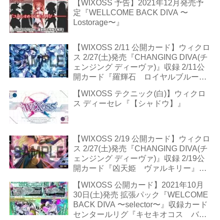
【WIXOSS 予告】2021年12月発売予
定『WELLCOME BACK DIVA 〜
Lostorage〜』
【WIXOSS 2/11 公開カード】ウィクロ
ス 2/27(土)発売『CHANGING DIVA(チ
ェンジング ディーヴァ)』収録 2/11公
開カード『羅輝石 ロイヤルブルー』
＋4種
【WIXOSS テクニック(白)】ウィクロ
ス ディーセレ『【シャドウ】』
【WIXOSS 2/19 公開カード】ウィクロ
ス 2/27(土)発売『CHANGING DIVA(チ
ェンジング ディーヴァ)』収録 2/19公
開カード『凶天姫 ヴァルキリー』＋
1種
【WIXOSS 公開カード】2021年10月
30日(土)発売 拡張パック『WELCOME
BACK DIVA 〜selector〜』収録カード
センタールリグ『キセキオコス バ