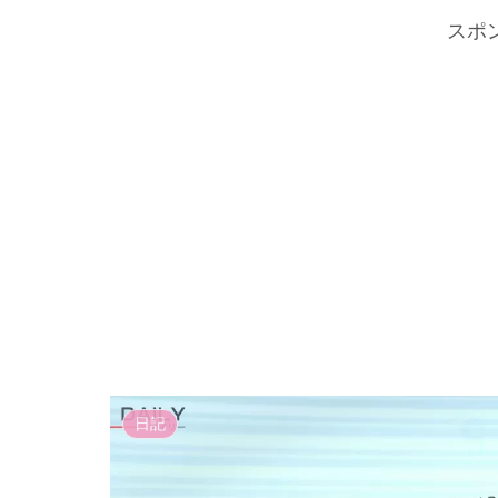
スポ
日記