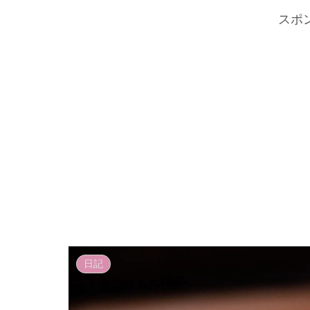
スポ
日記