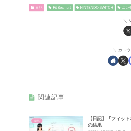
日記
Fit Boxing 2
NINTENDO SWITCH
ニン
カトウ
関連記事
【日記】『フィットボ
日記
の結果