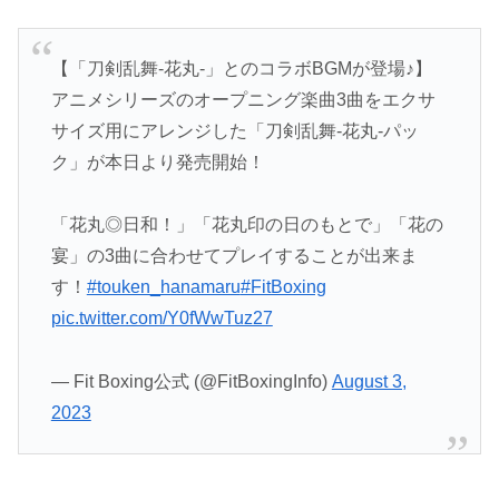
【「刀剣乱舞-花丸-」とのコラボBGMが登場♪】
アニメシリーズのオープニング楽曲3曲をエクサ
サイズ用にアレンジした「刀剣乱舞-花丸-パッ
ク」が本日より発売開始！
「花丸◎日和！」「花丸印の日のもとで」「花の
宴」の3曲に合わせてプレイすることが出来ま
す！
#touken_hanamaru
#FitBoxing
pic.twitter.com/Y0fWwTuz27
— Fit Boxing公式 (@FitBoxingInfo)
August 3,
2023