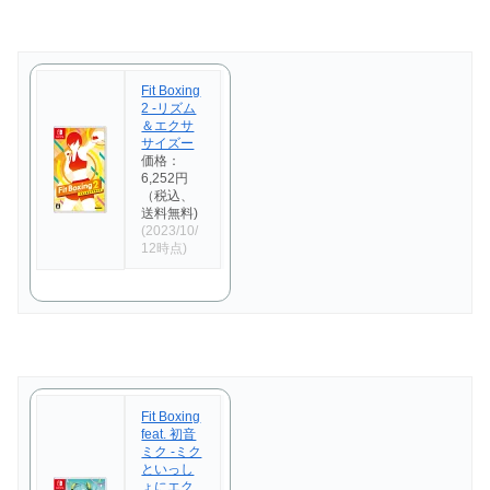
Fit Boxing
2 -リズム
＆エクサ
サイズー
価格：
6,252円
（税込、
送料無料)
(2023/10/
12時点)
Fit Boxing
feat. 初音
ミク -ミク
といっし
ょにエク