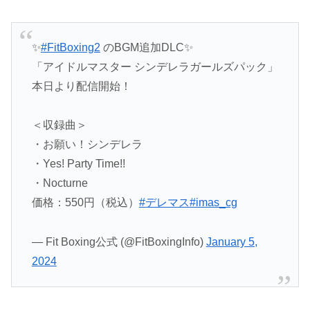
✨
#FitBoxing2
のBGM追加DLC✨
「アイドルマスター シンデレラガールズパック」
本日より配信開始！
＜収録曲＞
・お願い！シンデレラ
・Yes! Party Time!!
・Nocturne
価格：550円（税込）
#デレマス
#imas_cg
— Fit Boxing公式 (@FitBoxingInfo)
January 5,
2024