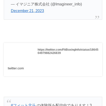
— イマジニア株式会社 (@Imagineer_info)
December 21, 2023
https://twitter.com/FitBoxingInfo/status/18645
04979882426839
twitter.com
#フィット北斗
の体験版を配信中であります！3