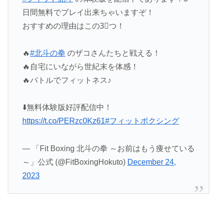
日間無料でプレイ出来ちゃいますぞ！
おすすめの理由はこの3⃣つ！
🔥
#北斗の拳
のザコさんたちと戦える！
🔥自宅にいながら世紀末を体感！
🔥バトルでフィットネス♪
⬇️無料体験版好評配信中！
https://t.co/PERzc0Kz61
#フィットボクシング
— 「Fit Boxing 北斗の拳 ～お前はもう痩せている
～」公式 (@FitBoxingHokuto)
December 24,
2023