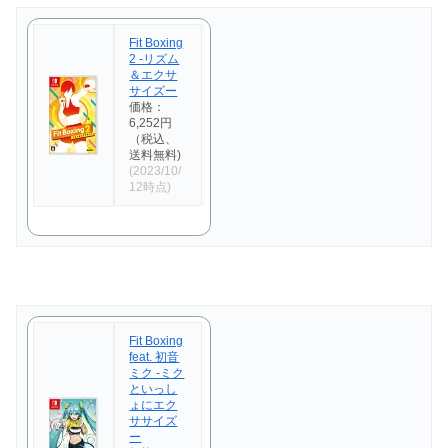
Fit Boxing
2 -リズム
＆エクサ
サイズー
価格：
6,252円
（税込、
送料無料)
(2023/10/
12時点)
Fit Boxing
feat. 初音
ミク -ミク
といっし
ょにエク
ササイズ
ー