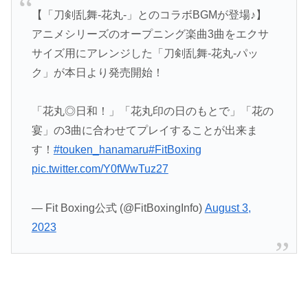
【「刀剣乱舞-花丸-」とのコラボBGMが登場♪】
アニメシリーズのオープニング楽曲3曲をエクサ
サイズ用にアレンジした「刀剣乱舞-花丸-パッ
ク」が本日より発売開始！
「花丸◎日和！」「花丸印の日のもとで」「花の
宴」の3曲に合わせてプレイすることが出来ま
す！
#touken_hanamaru
#FitBoxing
pic.twitter.com/Y0fWwTuz27
— Fit Boxing公式 (@FitBoxingInfo)
August 3,
2023