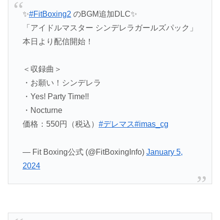
✨
#FitBoxing2
のBGM追加DLC✨
「アイドルマスター シンデレラガールズパック」
本日より配信開始！
＜収録曲＞
・お願い！シンデレラ
・Yes! Party Time!!
・Nocturne
価格：550円（税込）
#デレマス
#imas_cg
— Fit Boxing公式 (@FitBoxingInfo)
January 5,
2024