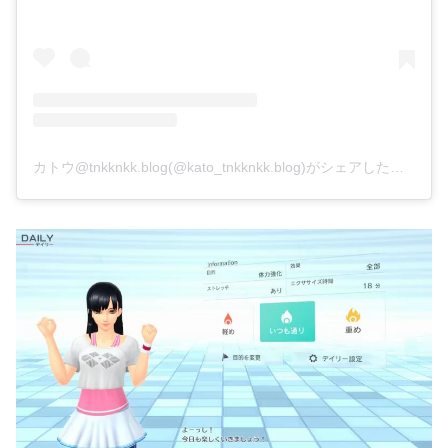
カトウ@tnkknkk.blog(@kato_tnkknkk.blog)がシェアした投稿