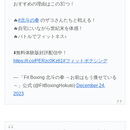
おすすめの理由はこの3⃣つ！
🔥
#北斗の拳
のザコさんたちと戦える！
🔥自宅にいながら世紀末を体感！
🔥バトルでフィットネス♪
⬇️無料体験版好評配信中！
https://t.co/PERzc0Kz61
#フィットボクシング
— 「Fit Boxing 北斗の拳 ～お前はもう痩せている
～」公式 (@FitBoxingHokuto)
December 24,
2023