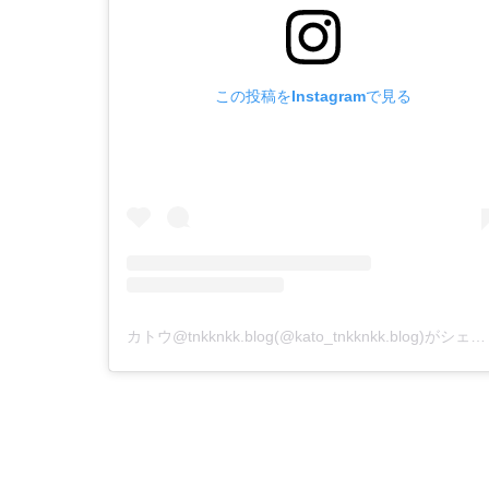
この投稿をInstagramで見る
カトウ@tnkknkk.blog(@kato_tnkknkk.blog)がシェアした投稿