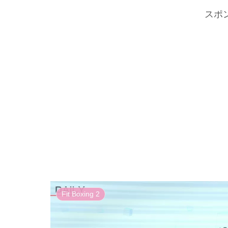
スポ
Fit Boxing 2