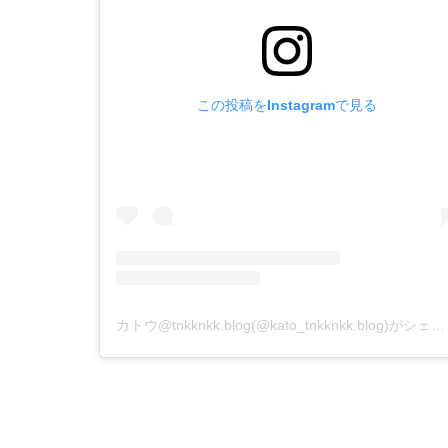
この投稿をInstagramで見る
カトウ@tnkknkk.blog(@kato_tnkknkk.blog)がシェアした投稿