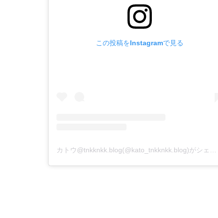
この投稿をInstagramで見る
カトウ@tnkknkk.blog(@kato_tnkknkk.blog)がシェアした投稿