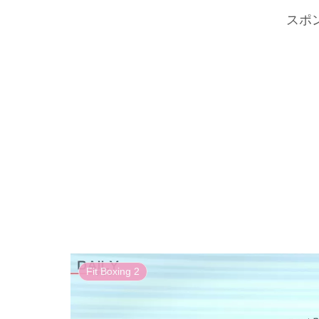
スポ
Fit Boxing 2