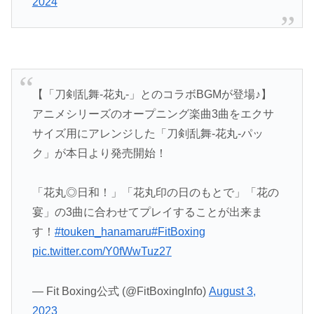
2024
【「刀剣乱舞-花丸-」とのコラボBGMが登場♪】
アニメシリーズのオープニング楽曲3曲をエクサ
サイズ用にアレンジした「刀剣乱舞-花丸-パッ
ク」が本日より発売開始！
「花丸◎日和！」「花丸印の日のもとで」「花の
宴」の3曲に合わせてプレイすることが出来ま
す！
#touken_hanamaru
#FitBoxing
pic.twitter.com/Y0fWwTuz27
— Fit Boxing公式 (@FitBoxingInfo)
August 3,
2023