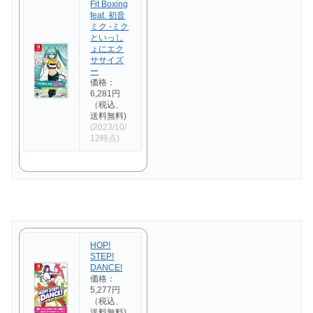
Fit Boxing
feat. 初音
ミク -ミク
といっし
ょにエク
ササイズ
ー
価格：
6,281円
（税込、
送料無料)
(2023/10/
12時点)
HOP!
STEP!
DANCE!
価格：
5,277円
（税込、
送料無料)