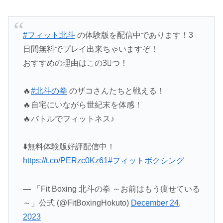
#フィット北斗
の体験版を配信中であります！3
日間無料でプレイ出来ちゃいますぞ！
おすすめの理由はこの3⃣つ！
🔥
#北斗の拳
のザコさんたちと戦える！
🔥自宅にいながら世紀末を体感！
🔥バトルでフィットネス♪
⬇️無料体験版好評配信中！
https://t.co/PERzc0Kz61
#フィットボクシング
— 「Fit Boxing 北斗の拳 ～お前はもう痩せている
～」公式 (@FitBoxingHokuto)
December 24,
2023