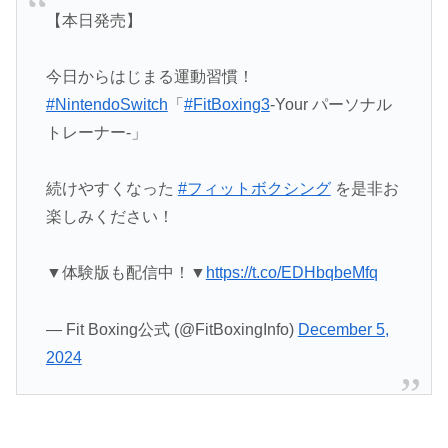
【本日発売】
今日からはじまる運動習慣！
#NintendoSwitch
「
#FitBoxing3
-Your パーソナル
トレーナー‐」
続けやすくなった
#フィットボクシング
を是非お
楽しみください！
▼体験版も配信中！▼
https://t.co/EDHbqbeMfq
— Fit Boxing公式 (@FitBoxingInfo)
December 5,
2024