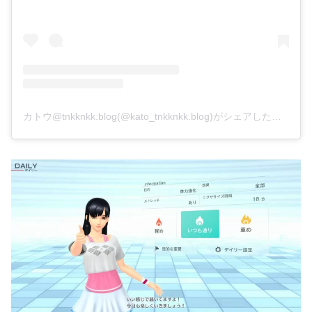
カトウ@tnkknkk.blog(@kato_tnkknkk.blog)がシェアした投稿