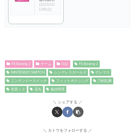
(2023/10/
12時点)
Fit Boxing 2
ゲーム
日記
Fit Boxing 2
NINTENDO SWITCH
シンデレラガールズ
デレマス
ニンテンドースイッチ
フィットボクシング
刀剣乱舞
初音ミク
花丸
鬼頭明里
シェアする
カトウをフォローする