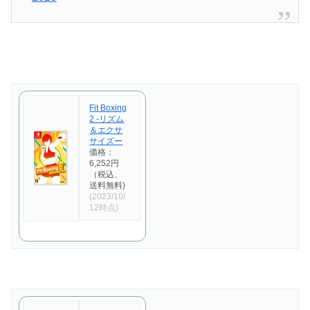
Fit Boxing
2 -リズム
＆エクサ
サイズー
価格：
6,252円
（税込、
送料無料)
(2023/10/
12時点)