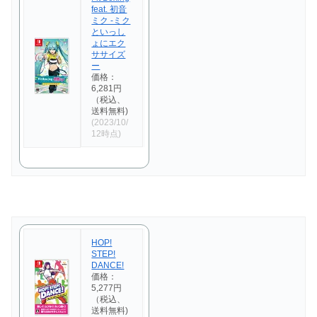
feat. 初音
ミク -ミク
といっし
ょにエク
ササイズ
ー
価格：
6,281円
（税込、
送料無料)
(2023/10/
12時点)
HOP!
STEP!
DANCE!
価格：
5,277円
（税込、
送料無料)