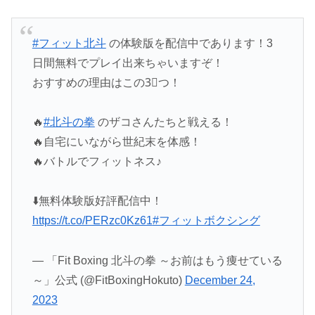
#フィット北斗
の体験版を配信中であります！3
日間無料でプレイ出来ちゃいますぞ！
おすすめの理由はこの3⃣つ！
🔥
#北斗の拳
のザコさんたちと戦える！
🔥自宅にいながら世紀末を体感！
🔥バトルでフィットネス♪
⬇️無料体験版好評配信中！
https://t.co/PERzc0Kz61
#フィットボクシング
— 「Fit Boxing 北斗の拳 ～お前はもう痩せている
～」公式 (@FitBoxingHokuto)
December 24,
2023