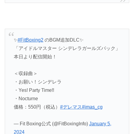
✨
#FitBoxing2
のBGM追加DLC✨
「アイドルマスター シンデレラガールズパック」
本日より配信開始！
＜収録曲＞
・お願い！シンデレラ
・Yes! Party Time!!
・Nocturne
価格：550円（税込）
#デレマス
#imas_cg
— Fit Boxing公式 (@FitBoxingInfo)
January 5,
2024