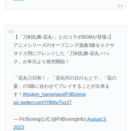
【「刀剣乱舞-花丸-」とのコラボBGMが登場♪】
アニメシリーズのオープニング楽曲3曲をエクサ
サイズ用にアレンジした「刀剣乱舞-花丸-パッ
ク」が本日より発売開始！
「花丸◎日和！」「花丸印の日のもとで」「花の
宴」の3曲に合わせてプレイすることが出来ま
す！
#touken_hanamaru
#FitBoxing
pic.twitter.com/Y0fWwTuz27
— Fit Boxing公式 (@FitBoxingInfo)
August 3,
2023