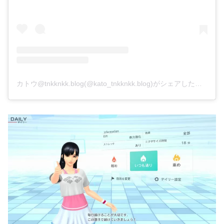
カトウ@tnkknkk.blog(@kato_tnkknkk.blog)がシェアした投稿