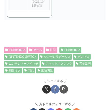
(2023/10/
12時点)
Fit Boxing 2
ゲーム
日記
Fit Boxing 2
NINTENDO SWITCH
シンデレラガールズ
デレマス
ニンテンドースイッチ
フィットボクシング
刀剣乱舞
初音ミク
花丸
鬼頭明里
シェアする
カトウをフォローする