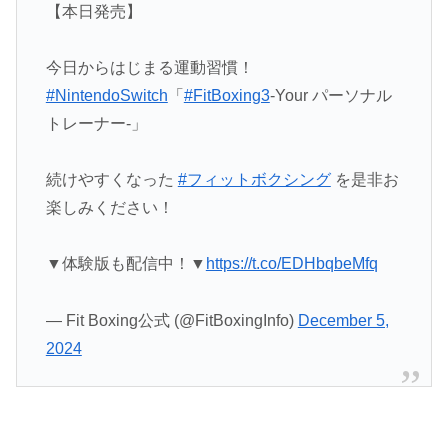
【本日発売】
今日からはじまる運動習慣！
#NintendoSwitch
「
#FitBoxing3
-Your パーソナル
トレーナー‐」
続けやすくなった
#フィットボクシング
を是非お
楽しみください！
▼体験版も配信中！▼
https://t.co/EDHbqbeMfq
— Fit Boxing公式 (@FitBoxingInfo)
December 5,
2024