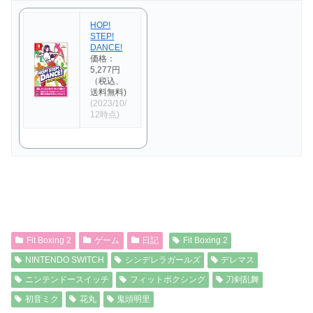
HOP!
STEP!
DANCE!
価格：
5,277円
（税込、
送料無料)
(2023/10/
12時点)
Fit Boxing 2
ゲーム
日記
Fit Boxing 2
NINTENDO SWITCH
シンデレラガールズ
デレマス
ニンテンドースイッチ
フィットボクシング
刀剣乱舞
初音ミク
花丸
鬼頭明里