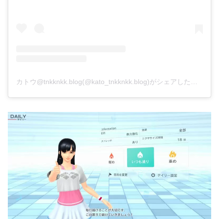
カトウ@tnkknkk.blog(@kato_tnkknkk.blog)がシェアした投稿