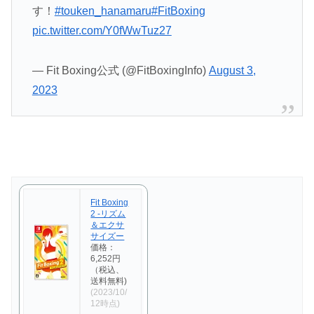
す！
#touken_hanamaru
#FitBoxing
pic.twitter.com/Y0fWwTuz27
— Fit Boxing公式 (@FitBoxingInfo)
August 3,
2023
Fit Boxing
2 -リズム
＆エクサ
サイズー
価格：
6,252円
（税込、
送料無料)
(2023/10/
12時点)