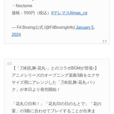
・Nocturne
価格：550円（税込）
#デレマス
#imas_cg
— Fit Boxing公式 (@FitBoxingInfo)
January 5,
2024
【「刀剣乱舞-花丸-」とのコラボBGMが登場♪】
アニメシリーズのオープニング楽曲3曲をエクサ
サイズ用にアレンジした「刀剣乱舞-花丸-パッ
ク」が本日より発売開始！
「花丸◎日和！」「花丸印の日のもとで」「花の
宴」の3曲に合わせてプレイすることが出来ま