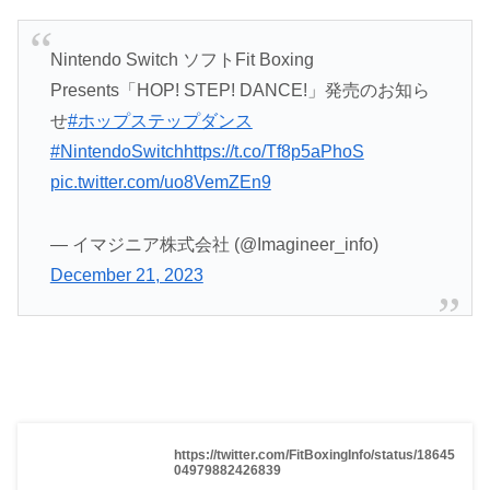
Nintendo Switch ソフトFit Boxing
Presents「HOP! STEP! DANCE!」発売のお知ら
せ
#ホップステップダンス
#NintendoSwitch
https://t.co/Tf8p5aPhoS
pic.twitter.com/uo8VemZEn9
— イマジニア株式会社 (@Imagineer_info)
December 21, 2023
https://twitter.com/FitBoxingInfo/status/18645
04979882426839