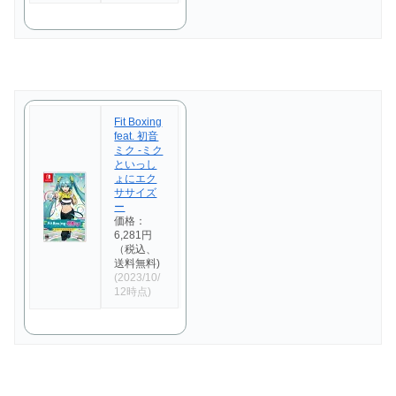
Fit Boxing
feat. 初音
ミク -ミク
といっし
ょにエク
ササイズ
ー
価格：
6,281円
（税込、
送料無料)
(2023/10/
12時点)