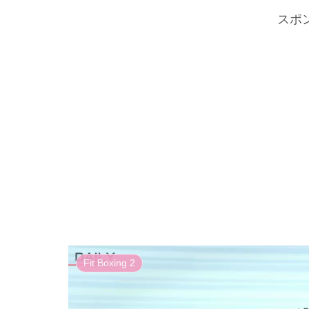
スポ
Fit Boxing 2