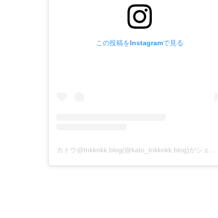
この投稿をInstagramで見る
カトウ@tnkknkk.blog(@kato_tnkknkk.blog)がシェアした投稿