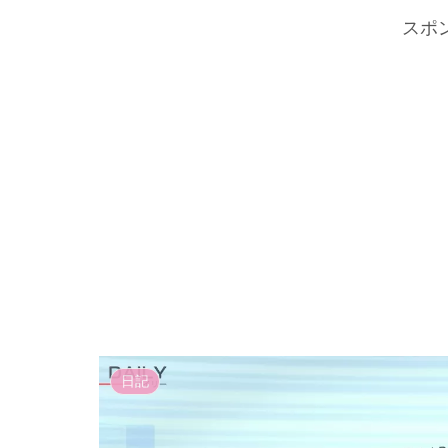
スポ
日記