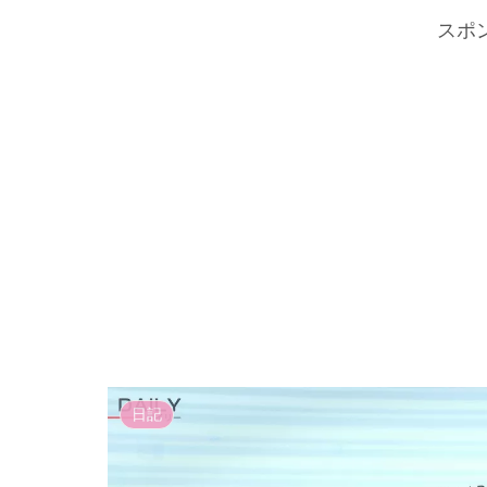
スポ
日記