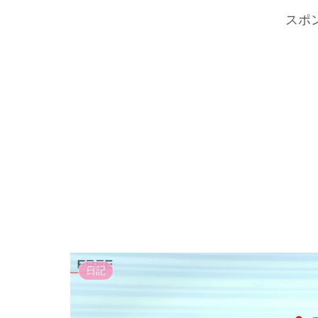
スポ
日記