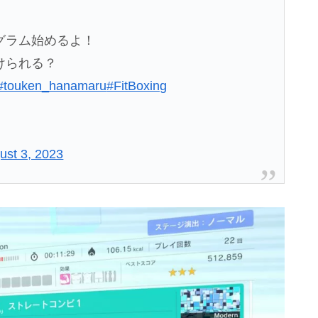
グラム始めるよ！
けられる？
#touken_hanamaru
#FitBoxing
ust 3, 2023