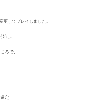
に変更してプレイしました。
開始し、
ところで、
で選定！