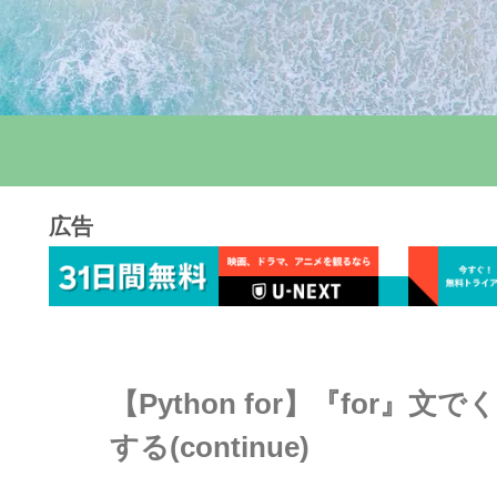
広告
【Python for】『for
する(continue)