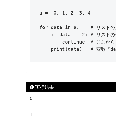
a = [0, 1, 2, 3, 4]

for data in a:    # 
    if data == 2: # リス
        continue  # 
    print(data)   # 変
実行結果
0
1