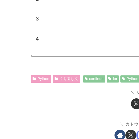
3
4
Python
くり返し文
continue
for
Python
カトウ