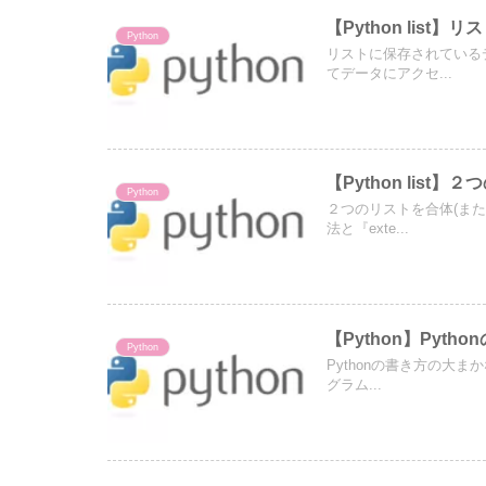
【Python list
Python
リストに保存されている
てデータにアクセ...
【Python lis
Python
２つのリストを合体(ま
法と『exte...
【Python】Pyth
Python
Pythonの書き方の大
グラム...