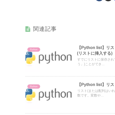
関連記事
【Python li
Python
(リストに挿入する)
すでにリストに保存され
う」)ことができ...
【Python list
Python
リスト(または配列はい
数です。変数や...