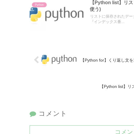
【Python lis
Python
使う)
リストに保存されたデー
『インデックス番...
【Python for】くり返し文を
【Python lis
コメント
コメン