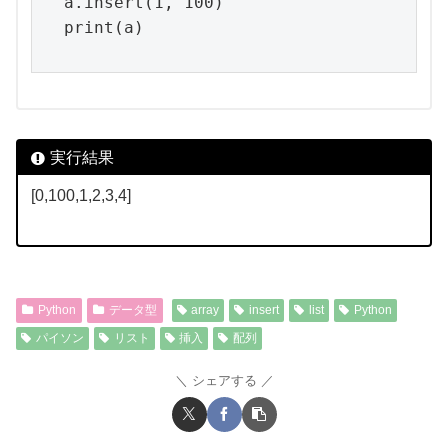
a.insert(1, 100)

print(a)
実行結果
[0,100,1,2,3,4]
Python
データ型
array
insert
list
Python
パイソン
リスト
挿入
配列
シェアする