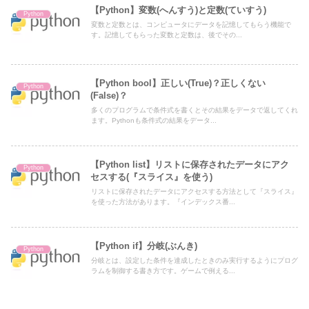
【Python】変数(へんすう)と定数(ていすう)
Python
変数と定数とは、コンピュータにデータを記憶してもらう機能で
す。記憶してもらった変数と定数は、後でその...
【Python bool】正しい(True)？正しくない
Python
(False)？
多くのプログラムで条件式を書くとその結果をデータで返してくれ
ます。Pythonも条件式の結果をデータ...
【Python list】リストに保存されたデータにアク
Python
セスする(『スライス』を使う)
リストに保存されたデータにアクセスする方法として『スライス』
を使った方法があります。『インデックス番...
【Python if】分岐(ぶんき)
Python
分岐とは、設定した条件を達成したときのみ実行するようにプログ
ラムを制御する書き方です。ゲームで例える...