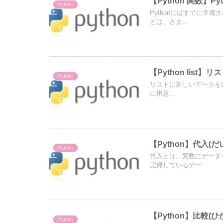
【Python 関数】
Python
Pythonにはすでに準
とは、さま...
【Python lis
Python
リストに新しいデータを追
に用意...
【Python】代入(だ
Python
代入とは、変数にデータ
記録しているデー...
【Python】比較(
Python