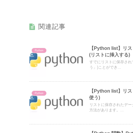
関連記事
【Python li
Python
(リストに挿入する)
すでにリストに保存され
う」)ことができ...
【Python lis
Python
使う)
リストに保存されたデー
方法があります。...