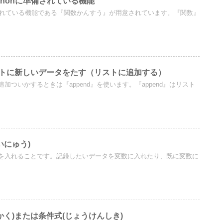
Pythonに準備されている機能
備されている機能である『関数かんすう』が用意されています。『関数』
t】リストに新しいデータをたす（リストに追加する）
加ついかするときは『append』を使います。『append』はリスト
いにゅう)
を入れることです。記録したいデータを変数に入れたり、既に変数に
ひかく)または条件式(じょうけんしき)