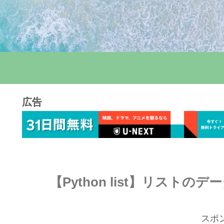
広告
【Python list】リストの
スポ